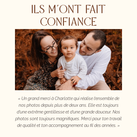
ILS M’ONT FAIT
CONFIANCE
blime.
« Un grand merci à Charlotte qui réalise l’ensemble de
« Nous
nd on
nos photos depuis plus de deux ans. Elle est toujours
trav
s,
d’une extrême gentillesse et d’une grande douceur. Nos
sensib
aiment.
photos sont toujours magnifiques. Merci pour ton travail
su 
de qualité et ton accompagnement au fil des années. »
s’i